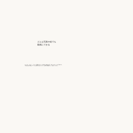
どんな写真や絵でも
動画にできる
モノクロ、カラー、イラスト等問わずどん な仕様でも動きや音、色をつけることが可 能です。
※読み込み可能なデータには条件がありま す。注文時に確認の上、お送りください。