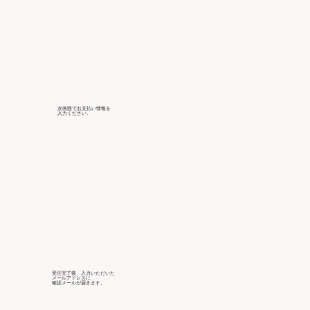
次画面でお支払い情報を
入力ください。
受注完了後、入力いただいた
メールアドレスに
確認メールが届きます。