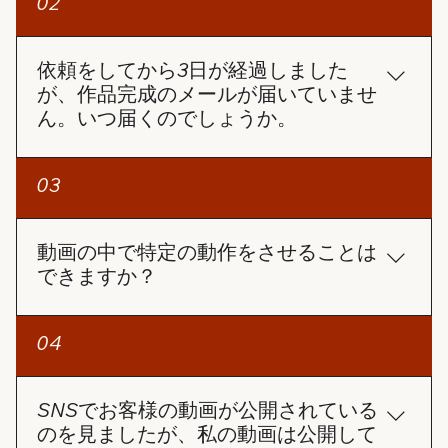
02
すサービスです。
依頼をしてから3日が経過しました
が、作品完成のメールが届いていませ
ん。いつ届くのでしょうか。
3日経過しても作品完成のメールが届いていないの
03
であれば、以下の手順をお試しください： 迷惑メー
ルフォルダの確認 作品完成の通知メールが、迷惑メ
ールフォルダに振り分けられている可能性がありま
動画の中で特定の動作をさせることは
すので、一度ご確認ください。 注文番号でステータ
できますか？
スを確認 ホームページの「注文確認」ページで注文
番号とメールアドレスを入力し、進捗状況を確認す
AIで作成しているため現時点の技術では、ご希望の
04
ることができます。完成した動画を直接ダウンロー
動作や画面を100％確実に生成することは難しい場
ドすることもできます。 サポートセンターへの問い
合があります。 しかし、できる限りお客様のご要望
合わせ 上記で解決しない場合は、サポートセンター
に近い動画を制作できるよう、全力で対応させてい
SNSでお客様の動画が公開されている
（angelsphoto99@gmail.com）にお問い合わせく
ただきます。
のを見ましたが、私の動画は公開して
ださい。注文番号をお知らせいただければ、早急に