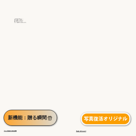
「あの頃に戻れたら…」
誰しも抱くこの思い
古い写真にこめられた
数々のストーリーを
もう一度鮮やかに蘇らせます。
新機能：贈る瞬間
写真復活オリジナル
◀︎ギフトを受け取る感動の瞬間
高品質・手作り仕上げ▶︎