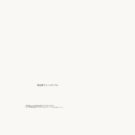
高品質でリーズナブル
「最新の技術」というと値段の高さを危惧 される方も多いかと思います。
しかし写真復活STUDIO では1枚 990円 からととってもリーズナブル。
これは「AI の素敵な機能をたくさんの方と 分かち合いたい」という理念が反映されて います。