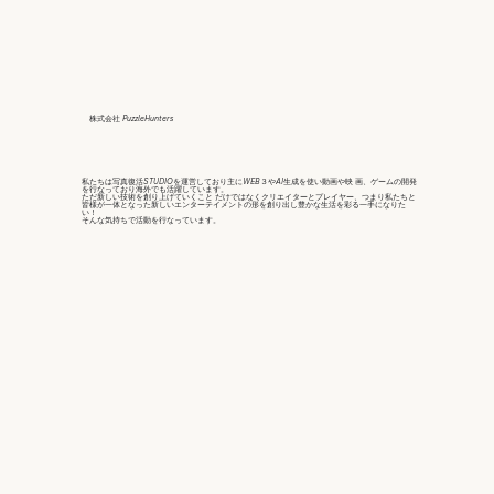
株式会社 PuzzleHunters
私たちは写真復活STUDIOを運営しており主にWEB３やAI生成を使い動画や映 画、ゲームの開発
を行なっており海外でも活躍しています。
ただ新しい技術を創り上げていくこと だけではなくクリエイターとプレイヤー、つまり私たちと
皆様が一体となった新しいエンターテイメントの形を創り出し豊かな生活を彩る一手になりた
い！
そんな気持ちで活動を行なっています。