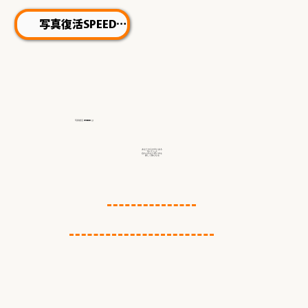
写真復活SPEED
写真復活 STUDIO
は
あなたの心の中にある
会いたい人
忘れられない思い出を
新しく蘇らせる