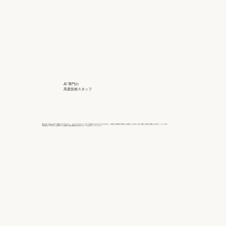
AI 専門の
高度技術スタッフ
実は AI と言えど全て自動ではできません。 またプログラムしてすぐ完成するものでも ありません。何度もお客様の写真とお気持 ちに向かい合い修正に修正を重ねてお作り しています。
写真復活 STUDIO には海外でも活躍する経 験豊富な専門スタッフがお作りしていま す。