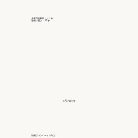
必要写真枚数：～３枚
動画の長さ：30 秒
お問い合わせ
動画ダウンロードの方は