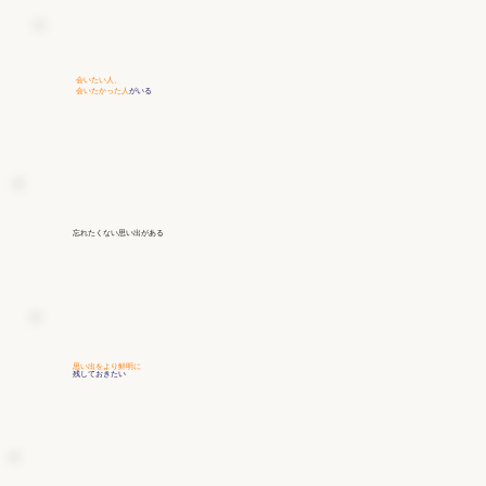
会いたい人、
会いたかった人
がいる
忘れたくない思い出
がある
思い出をより鮮明に
残しておきたい