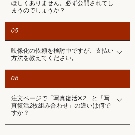
ほしくありません。必ず公開されてし
対応させていただきます。
まうのでしょうか？
ご安心ください。お客様の許可なく動画を公開する
05
ことはありません。 ご注文ページには【SNS投稿許
可】の選択項目があります。 この項目にチェックを
入れない限り、お客様の動画が当社のSNSで使用さ
映像化の依頼を検討中ですが、支払い
れることは一切ありません。
方法を教えてください。
お支払い方法についてですが、クレジットカードの
06
み対応しております。 コンビニ払いとPayPayは準
備中です。
注文ページで「写真復活✕2」と「写
真復活2枚組み合わせ」の違いは何で
すか？
「写真復活✕2」は、それぞれの写真を独立した2本