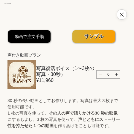
​Try To Revive
サンプル
動画で注文手順
声付き動画プラン
写真復活ボイス（1〜3枚の
写真・30秒）
¥11,960
30 秒の長い動画としてお作りします。写真は最大３枚まで
使用可能です。
1 枚の写真を使って、
その人の声で語りかける30 秒の映像
にするもよし、3 枚の写真を使って、
声とともにストーリー
性を持たせた１つの動画
を作りあげることも可能です。