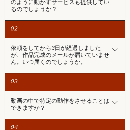
のように動かすサービスも提供してい
るのでしょうか？
「写真復活」サービスは、写真を動画のように動か
02
すサービスです。
依頼をしてから3日が経過しました
が、作品完成のメールが届いていませ
ん。いつ届くのでしょうか。
3日経過しても作品完成のメールが届いていないの
03
であれば、以下の手順をお試しください： 迷惑メー
ルフォルダの確認 作品完成の通知メールが、迷惑メ
ールフォルダに振り分けられている可能性がありま
動画の中で特定の動作をさせることは
すので、一度ご確認ください。 注文番号でステータ
できますか？
スを確認 ホームページの「注文確認」ページで注文
番号とメールアドレスを入力し、進捗状況を確認す
AIで作成しているため現時点の技術では、ご希望の
04
ることができます。完成した動画を直接ダウンロー