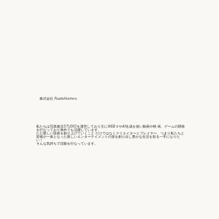
株式会社 PuzzleHunters
私たちは写真復活STUDIOを運営しており主にWEB３やAI生成を使い動画や映 画、ゲームの開発
を行なっており海外でも活躍しています。
ただ新しい技術を創り上げていくこと だけではなくクリエイターとプレイヤー、つまり私たちと
皆様が一体となった新しいエンターテイメントの形を創り出し豊かな生活を彩る一手になりた
い！
そんな気持ちで活動を行なっています。