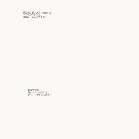
受注完了後、入力いただいた
メールアドレスに
確認メールが届きます。
動画完成後、
当ホームページにて
ダウンロードして完了♪