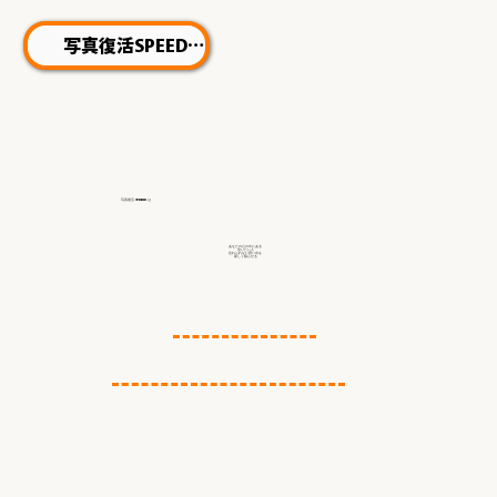
写真復活SPEED
写真復活 STUDIO
は
あなたの心の中にある
会いたい人
忘れられない思い出を
新しく蘇らせる