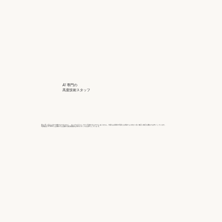
AI 専門の
高度技術スタッフ
実は AI と言えど全て自動ではできません。 またプログラムしてすぐ完成するものでも ありません。何度もお客様の写真とお気持 ちに向かい合い修正に修正を重ねてお作り しています。
写真復活 STUDIO には海外でも活躍する経 験豊富な専門スタッフがお作りしていま す。