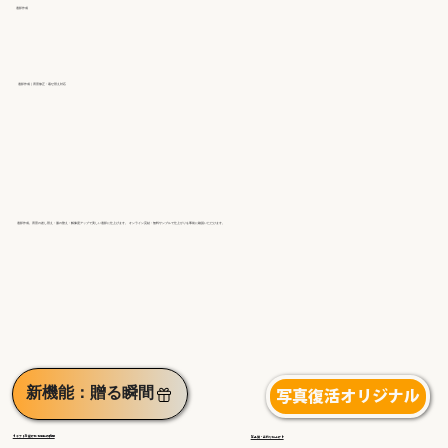
遺影作成
遺影作成｜背景修正・着せ替え対応
遺影作成。背景の差し替え・服の整え・解像度アップで美しい遺影に仕上げます。 オンライン完結・無料サンプルで仕上がりを事前に確認いただけます。
新機能：贈る瞬間
写真復活オリジナル
◀︎ギフトを受け取る感動の瞬間
高品質・手作り仕上げ▶︎