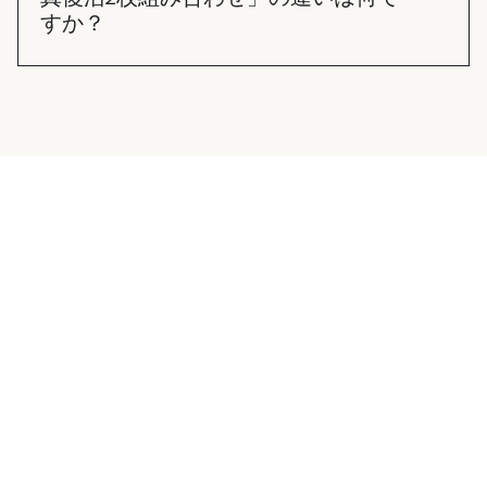
すか？
「写真復活✕2」は、それぞれの写真を独立した2本
の動画として制作することです。 「写真復活2枚組
み合わせ」は、2枚の写真の中の人物を組み合わせ
て1本の動画として制作することです。