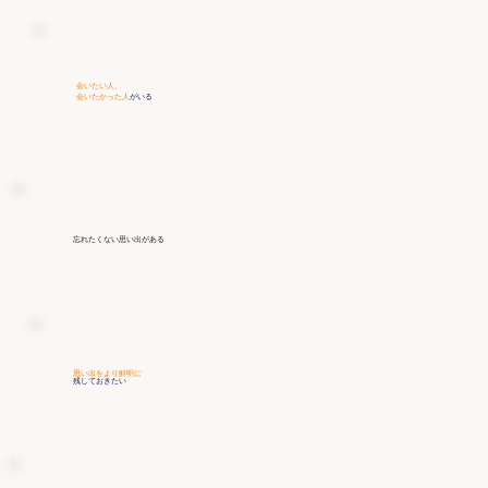
会いたい人、
会いたかった人
がいる
忘れたくない思い出
がある
思い出をより鮮明に
残しておきたい