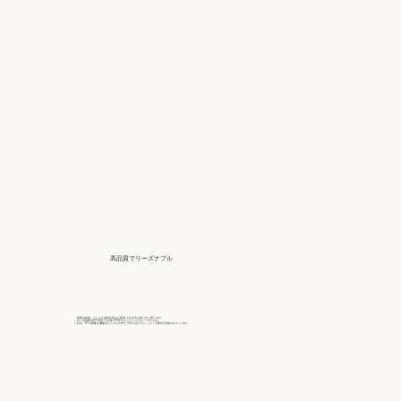
高品質でリーズナブル
「最新の技術」というと値段の高さを危惧 される方も多いかと思います。
しかし写真復活STUDIO では1枚 990円 からととってもリーズナブル。
これは「AI の素敵な機能をたくさんの方と 分かち合いたい」という理念が反映されて います。