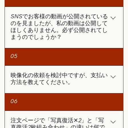
動作や画面を100％確実に生成することは難しい場
ドすることもできます。 サポートセンターへの問い
合があります。 しかし、できる限りお客様のご要望
合わせ 上記で解決しない場合は、サポートセンター
に近い動画を制作できるよう、全力で対応させてい
SNSでお客様の動画が公開されている
（angelsphoto99@gmail.com）にお問い合わせく
ただきます。
のを見ましたが、私の動画は公開して
ださい。注文番号をお知らせいただければ、早急に
ほしくありません。必ず公開されてし
対応させていただきます。
まうのでしょうか？
ご安心ください。お客様の許可なく動画を公開する
05
ことはありません。 ご注文ページには【SNS投稿許
可】の選択項目があります。 この項目にチェックを
入れない限り、お客様の動画が当社のSNSで使用さ
映像化の依頼を検討中ですが、支払い
れることは一切ありません。
方法を教えてください。
お支払い方法についてですが、クレジットカードの
06
み対応しております。 コンビニ払いとPayPayは準
備中です。
注文ページで「写真復活✕2」と「写
真復活2枚組み合わせ」の違いは何で