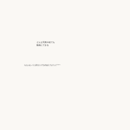
どんな写真や絵でも
動画にできる
モノクロ、カラー、イラスト等問わずどん な仕様でも動きや音、色をつけることが可 能です。
※読み込み可能なデータには条件がありま す。注文時に確認の上、お送りください。