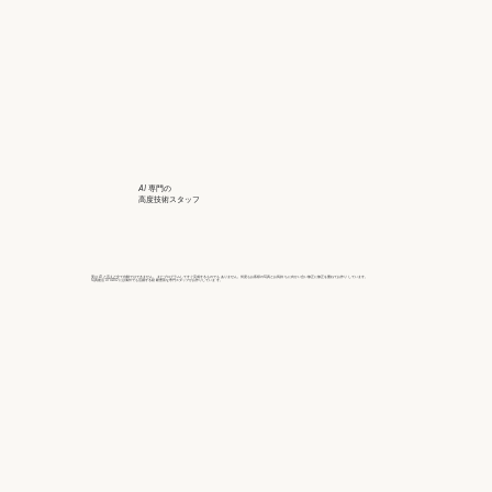
AI 専門の
高度技術スタッフ
実は AI と言えど全て自動ではできません。 またプログラムしてすぐ完成するものでも ありません。何度もお客様の写真とお気持 ちに向かい合い修正に修正を重ねてお作り しています。
写真復活 STUDIO には海外でも活躍する経 験豊富な専門スタッフがお作りしていま す。