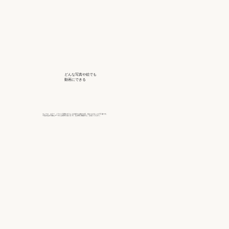
どんな写真や絵でも
動画にできる
モノクロ、カラー、イラスト等問わずどん な仕様でも動きや音、色をつけることが可 能です。
※読み込み可能なデータには条件がありま す。注文時に確認の上、お送りください。