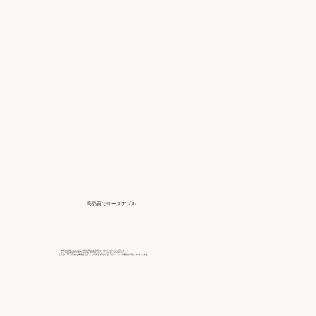
高品質でリーズナブル
「最新の技術」というと値段の高さを危惧 される方も多いかと思います。
しかし写真復活STUDIO では1枚 990円 からととってもリーズナブル。
これは「AI の素敵な機能をたくさんの方と 分かち合いたい」という理念が反映されて います。