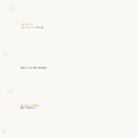
会いたい人、
会いたかった人
がいる
忘れたくない思い出
がある
思い出をより鮮明に
残しておきたい