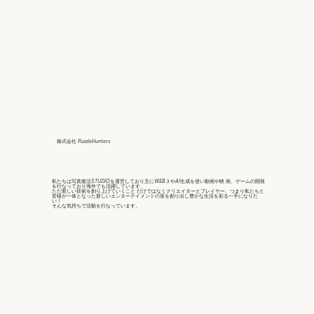
株式会社 PuzzleHunters
私たちは写真復活STUDIOを運営しており主にWEB３やAI生成を使い動画や映 画、ゲームの開発
を行なっており海外でも活躍しています。
ただ新しい技術を創り上げていくこと だけではなくクリエイターとプレイヤー、つまり私たちと
皆様が一体となった新しいエンターテイメントの形を創り出し豊かな生活を彩る一手になりた
い！
そんな気持ちで活動を行なっています。