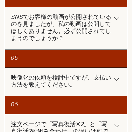
動作や画面を100％確実に生成することは難しい場
ドすることもできます。 サポートセンターへの問い
合があります。 しかし、できる限りお客様のご要望
合わせ 上記で解決しない場合は、サポートセンター
に近い動画を制作できるよう、全力で対応させてい
SNSでお客様の動画が公開されている
（angelsphoto99@gmail.com）にお問い合わせく
ただきます。
のを見ましたが、私の動画は公開して
ださい。注文番号をお知らせいただければ、早急に
ほしくありません。必ず公開されてし
対応させていただきます。
まうのでしょうか？
ご安心ください。お客様の許可なく動画を公開する
05
ことはありません。 ご注文ページには【SNS投稿許
可】の選択項目があります。 この項目にチェックを
入れない限り、お客様の動画が当社のSNSで使用さ
映像化の依頼を検討中ですが、支払い
れることは一切ありません。
方法を教えてください。
お支払い方法についてですが、クレジットカードの
06
み対応しております。 コンビニ払いとPayPayは準
備中です。
注文ページで「写真復活✕2」と「写
真復活2枚組み合わせ」の違いは何で