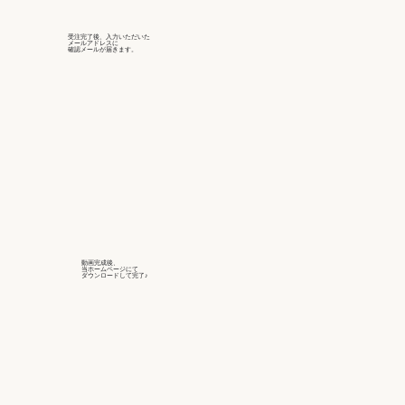
受注完了後、入力いただいた
メールアドレスに
確認メールが届きます。
動画完成後、
当ホームページにて
ダウンロードして完了♪