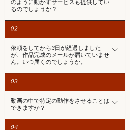
のように動かすサービスも提供してい
るのでしょうか？
「写真復活」サービスは、写真を動画のように動か
02
すサービスです。
依頼をしてから3日が経過しました
が、作品完成のメールが届いていませ
ん。いつ届くのでしょうか。
3日経過しても作品完成のメールが届いていないの
03
であれば、以下の手順をお試しください： 迷惑メー
ルフォルダの確認 作品完成の通知メールが、迷惑メ
ールフォルダに振り分けられている可能性がありま
動画の中で特定の動作をさせることは
すので、一度ご確認ください。 注文番号でステータ
できますか？
スを確認 ホームページの「注文確認」ページで注文
番号とメールアドレスを入力し、進捗状況を確認す
AIで作成しているため現時点の技術では、ご希望の
04
ることができます。完成した動画を直接ダウンロー