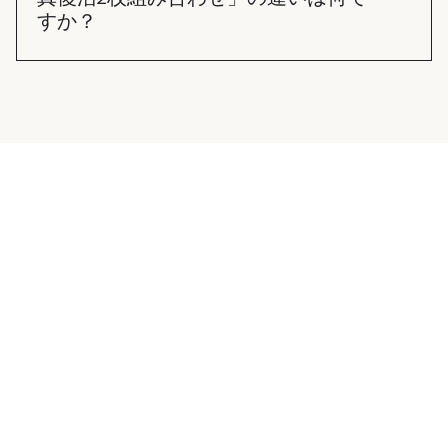
すか？
「写真復活✕2」は、それぞれの写真を独立した2本
の動画として制作することです。 「写真復活2枚組
み合わせ」は、2枚の写真の中の人物を組み合わせ
て1本の動画として制作することです。