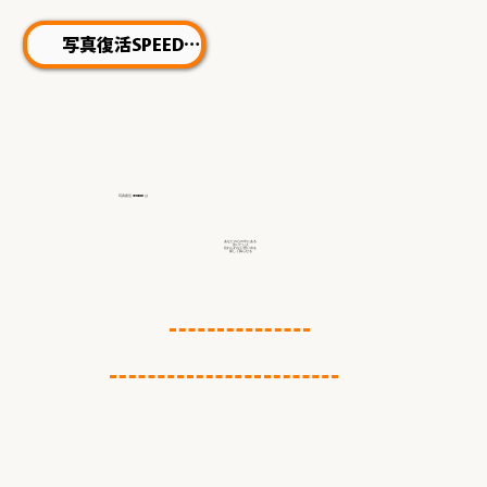
写真復活SPEED
写真復活 STUDIO
は
あなたの心の中にある
会いたい人
忘れられない思い出を
新しく蘇らせる