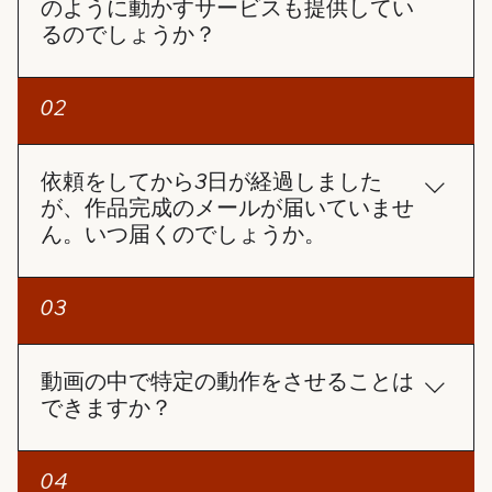
のように動かすサービスも提供してい
るのでしょうか？
「写真復活」サービスは、写真を動画のように動か
02
すサービスです。
依頼をしてから3日が経過しました
が、作品完成のメールが届いていませ
ん。いつ届くのでしょうか。
3日経過しても作品完成のメールが届いていないの
03
であれば、以下の手順をお試しください： 迷惑メー
ルフォルダの確認 作品完成の通知メールが、迷惑メ
ールフォルダに振り分けられている可能性がありま
動画の中で特定の動作をさせることは
すので、一度ご確認ください。 注文番号でステータ
できますか？
スを確認 ホームページの「注文確認」ページで注文
番号とメールアドレスを入力し、進捗状況を確認す
AIで作成しているため現時点の技術では、ご希望の
04
ることができます。完成した動画を直接ダウンロー