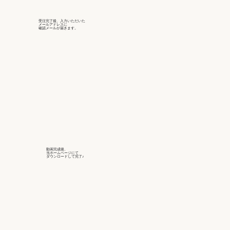
受注完了後、入力いただいた
メールアドレスに
確認メールが届きます。
動画完成後、
当ホームページにて
ダウンロードして完了♪