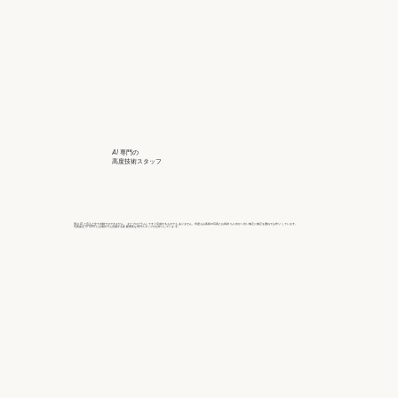
AI 専門の
高度技術スタッフ
実は AI と言えど全て自動ではできません。 またプログラムしてすぐ完成するものでも ありません。何度もお客様の写真とお気持 ちに向かい合い修正に修正を重ねてお作り しています。
写真復活 STUDIO には海外でも活躍する経 験豊富な専門スタッフがお作りしていま す。