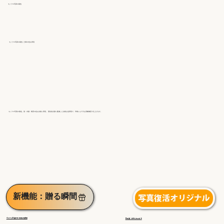
モノクロ写真の着色
モノクロ写真の着色｜当時の色を再現
モノクロ写真の着色。肌・衣服・風景の色を自然に再現。 歴史的文脈に配慮した自然な色再現で、印刷にも十分な高解像度で仕上げます。
新機能：贈る瞬間
写真復活オリジナル
◀︎ギフトを受け取る感動の瞬間
高品質・手作り仕上げ▶︎