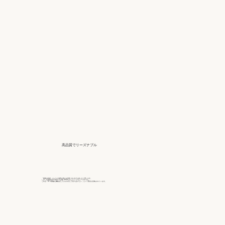
高品質でリーズナブル
「最新の技術」というと値段の高さを危惧 される方も多いかと思います。
しかし写真復活STUDIO では1枚 990円 からととってもリーズナブル。
これは「AI の素敵な機能をたくさんの方と 分かち合いたい」という理念が反映されて います。