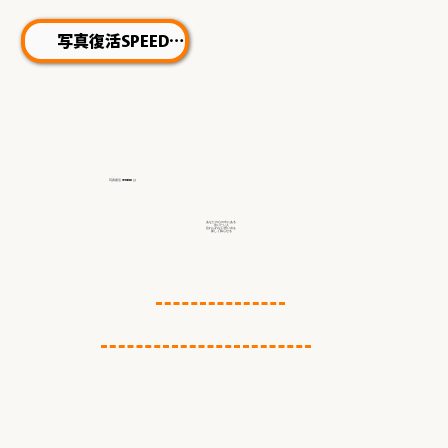
写真復活SPEED
写真復活 STUDIO
は
あなたの心の中にある
会いたい人
忘れられない思い出を
新しく蘇らせる