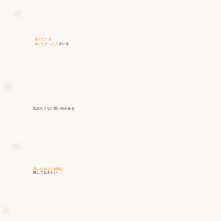
会いたい人、
会いたかった人
がいる
忘れたくない思い出
がある
思い出をより鮮明に
残しておきたい