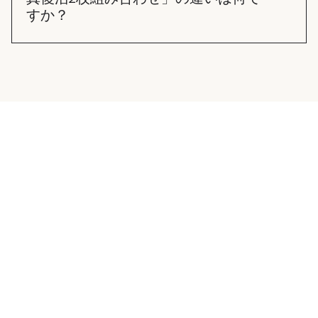
すか？
「写真復活✕2」は、それぞれの写真を独立した2本
の動画として制作することです。 「写真復活2枚組
み合わせ」は、2枚の写真の中の人物を組み合わせ
て1本の動画として制作することです。