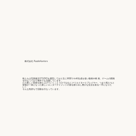
株式会社 PuzzleHunters
私たちは写真復活STUDIOを運営しており主にWEB３やAI生成を使い動画や映 画、ゲームの開発
を行なっており海外でも活躍しています。
ただ新しい技術を創り上げていくこと だけではなくクリエイターとプレイヤー、つまり私たちと
皆様が一体となった新しいエンターテイメントの形を創り出し豊かな生活を彩る一手になりた
い！
そんな気持ちで活動を行なっています。