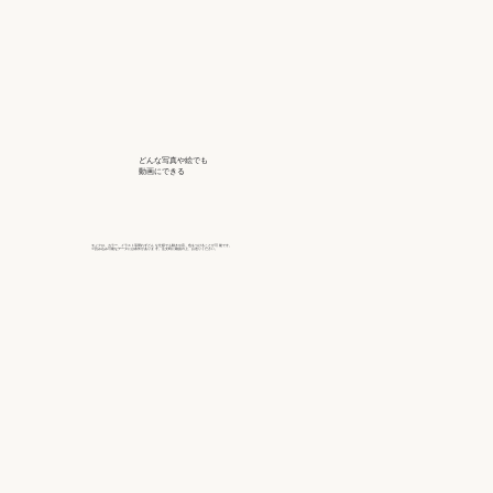
どんな写真や絵でも
動画にできる
モノクロ、カラー、イラスト等問わずどん な仕様でも動きや音、色をつけることが可 能です。
※読み込み可能なデータには条件がありま す。注文時に確認の上、お送りください。