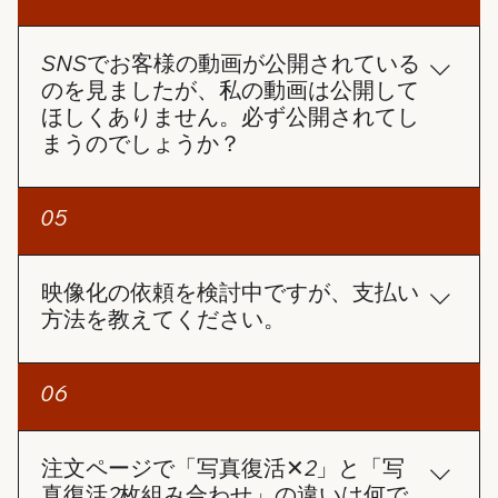
動作や画面を100％確実に生成することは難しい場
ドすることもできます。 サポートセンターへの問い
合があります。 しかし、できる限りお客様のご要望
合わせ 上記で解決しない場合は、サポートセンター
に近い動画を制作できるよう、全力で対応させてい
SNSでお客様の動画が公開されている
（angelsphoto99@gmail.com）にお問い合わせく
ただきます。
のを見ましたが、私の動画は公開して
ださい。注文番号をお知らせいただければ、早急に
ほしくありません。必ず公開されてし
対応させていただきます。
まうのでしょうか？
ご安心ください。お客様の許可なく動画を公開する
05
ことはありません。 ご注文ページには【SNS投稿許
可】の選択項目があります。 この項目にチェックを
入れない限り、お客様の動画が当社のSNSで使用さ
映像化の依頼を検討中ですが、支払い
れることは一切ありません。
方法を教えてください。
お支払い方法についてですが、クレジットカードの
06
み対応しております。 コンビニ払いとPayPayは準
備中です。
注文ページで「写真復活✕2」と「写
真復活2枚組み合わせ」の違いは何で