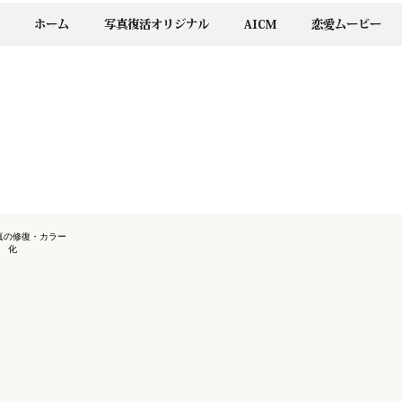
ホーム
写真復活オリジナル
AICM
恋愛ムービー
真の修復・カラー
化