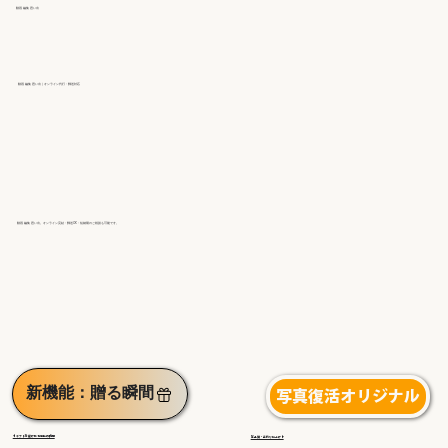
動画 編集 思い出
動画 編集 思い出｜オンライン代行・郵送対応
動画 編集 思い出。オンライン完結・郵送OK・短納期のご相談も可能です。
新機能：贈る瞬間
写真復活オリジナル
◀︎ギフトを受け取る感動の瞬間
高品質・手作り仕上げ▶︎