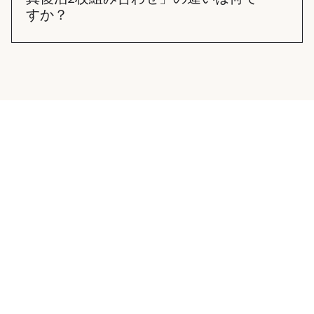
すか？
「写真復活✕2」は、それぞれの写真を独立した2本
の動画として制作することです。 「写真復活2枚組
み合わせ」は、2枚の写真の中の人物を組み合わせ
て1本の動画として制作することです。