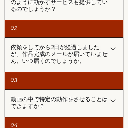
のように動かすサービスも提供してい
るのでしょうか？
「写真復活」サービスは、写真を動画のように動か
02
すサービスです。
依頼をしてから3日が経過しました
が、作品完成のメールが届いていませ
ん。いつ届くのでしょうか。
3日経過しても作品完成のメールが届いていないの
03
であれば、以下の手順をお試しください： 迷惑メー
ルフォルダの確認 作品完成の通知メールが、迷惑メ
ールフォルダに振り分けられている可能性がありま
動画の中で特定の動作をさせることは
すので、一度ご確認ください。 注文番号でステータ
できますか？
スを確認 ホームページの「注文確認」ページで注文
番号とメールアドレスを入力し、進捗状況を確認す
AIで作成しているため現時点の技術では、ご希望の
04
ることができます。完成した動画を直接ダウンロー