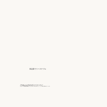
高品質でリーズナブル
「最新の技術」というと値段の高さを危惧 される方も多いかと思います。
しかし写真復活STUDIO では1枚 990円 からととってもリーズナブル。
これは「AI の素敵な機能をたくさんの方と 分かち合いたい」という理念が反映されて います。