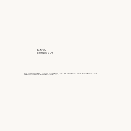
AI 専門の
高度技術スタッフ
実は AI と言えど全て自動ではできません。 またプログラムしてすぐ完成するものでも ありません。何度もお客様の写真とお気持 ちに向かい合い修正に修正を重ねてお作り しています。
写真復活 STUDIO には海外でも活躍する経 験豊富な専門スタッフがお作りしていま す。