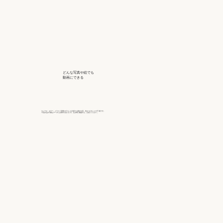
どんな写真や絵でも
動画にできる
モノクロ、カラー、イラスト等問わずどん な仕様でも動きや音、色をつけることが可 能です。
※読み込み可能なデータには条件がありま す。注文時に確認の上、お送りください。