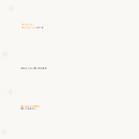
会いたい人、
会いたかった人
がいる
忘れたくない思い出
がある
思い出をより鮮明に
残しておきたい