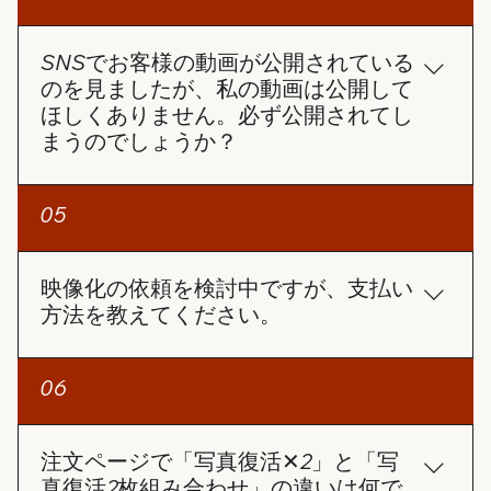
動作や画面を100％確実に生成することは難しい場
ドすることもできます。 サポートセンターへの問い
合があります。 しかし、できる限りお客様のご要望
合わせ 上記で解決しない場合は、サポートセンター
に近い動画を制作できるよう、全力で対応させてい
SNSでお客様の動画が公開されている
（angelsphoto99@gmail.com）にお問い合わせく
ただきます。
のを見ましたが、私の動画は公開して
ださい。注文番号をお知らせいただければ、早急に
ほしくありません。必ず公開されてし
対応させていただきます。
まうのでしょうか？
ご安心ください。お客様の許可なく動画を公開する
05
ことはありません。 ご注文ページには【SNS投稿許
可】の選択項目があります。 この項目にチェックを
入れない限り、お客様の動画が当社のSNSで使用さ
映像化の依頼を検討中ですが、支払い
れることは一切ありません。
方法を教えてください。
お支払い方法についてですが、クレジットカードの
06
み対応しております。 コンビニ払いとPayPayは準
備中です。
注文ページで「写真復活✕2」と「写
真復活2枚組み合わせ」の違いは何で