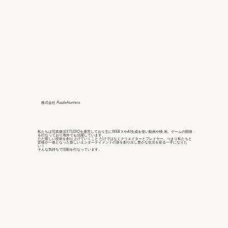
株式会社 PuzzleHunters
私たちは写真復活STUDIOを運営しており主にWEB３やAI生成を使い動画や映 画、ゲームの開発
を行なっており海外でも活躍しています。
ただ新しい技術を創り上げていくこと だけではなくクリエイターとプレイヤー、つまり私たちと
皆様が一体となった新しいエンターテイメントの形を創り出し豊かな生活を彩る一手になりた
い！
そんな気持ちで活動を行なっています。