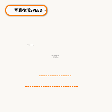
写真復活SPEED
写真復活 STUDIO
は
あなたの心の中にある
会いたい人
忘れられない思い出を
新しく蘇らせる