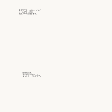
受注完了後、入力いただいた
メールアドレスに
確認メールが届きます。
動画完成後、
当ホームページにて
ダウンロードして完了♪