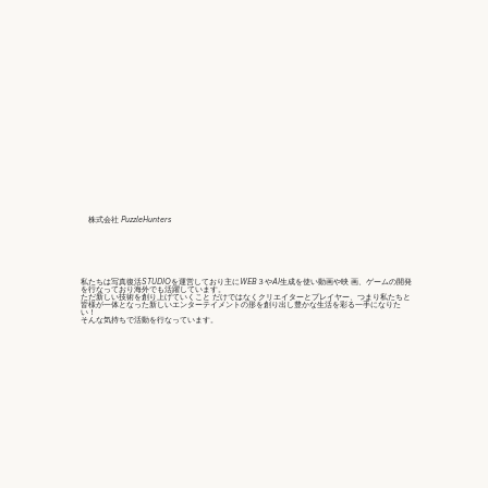
株式会社 PuzzleHunters
私たちは写真復活STUDIOを運営しており主にWEB３やAI生成を使い動画や映 画、ゲームの開発
を行なっており海外でも活躍しています。
ただ新しい技術を創り上げていくこと だけではなくクリエイターとプレイヤー、つまり私たちと
皆様が一体となった新しいエンターテイメントの形を創り出し豊かな生活を彩る一手になりた
い！
そんな気持ちで活動を行なっています。