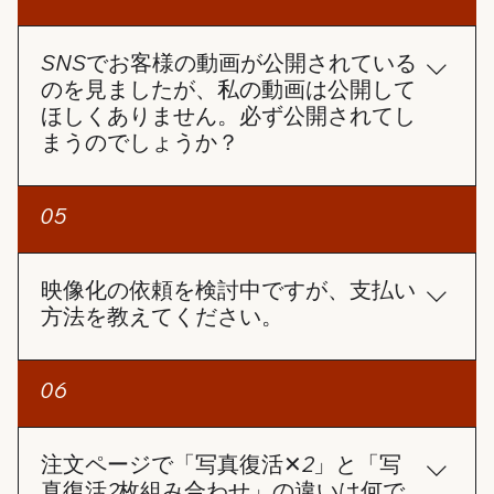
動作や画面を100％確実に生成することは難しい場
ドすることもできます。 サポートセンターへの問い
合があります。 しかし、できる限りお客様のご要望
合わせ 上記で解決しない場合は、サポートセンター
に近い動画を制作できるよう、全力で対応させてい
SNSでお客様の動画が公開されている
（angelsphoto99@gmail.com）にお問い合わせく
ただきます。
のを見ましたが、私の動画は公開して
ださい。注文番号をお知らせいただければ、早急に
ほしくありません。必ず公開されてし
対応させていただきます。
まうのでしょうか？
ご安心ください。お客様の許可なく動画を公開する
05
ことはありません。 ご注文ページには【SNS投稿許
可】の選択項目があります。 この項目にチェックを
入れない限り、お客様の動画が当社のSNSで使用さ
映像化の依頼を検討中ですが、支払い
れることは一切ありません。
方法を教えてください。
お支払い方法についてですが、クレジットカードの
06
み対応しております。 コンビニ払いとPayPayは準
備中です。
注文ページで「写真復活✕2」と「写
真復活2枚組み合わせ」の違いは何で