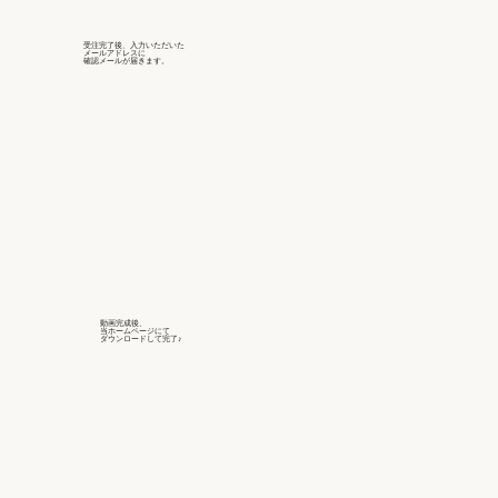
受注完了後、入力いただいた
メールアドレスに
確認メールが届きます。
動画完成後、
当ホームページにて
ダウンロードして完了♪