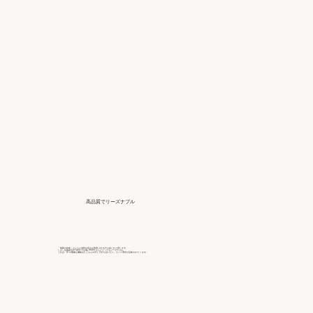
高品質でリーズナブル
「最新の技術」というと値段の高さを危惧 される方も多いかと思います。
しかし写真復活STUDIO では1枚 990円 からととってもリーズナブル。
これは「AI の素敵な機能をたくさんの方と 分かち合いたい」という理念が反映されて います。