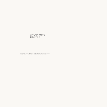
どんな写真や絵でも
動画にできる
モノクロ、カラー、イラスト等問わずどん な仕様でも動きや音、色をつけることが可 能です。
※読み込み可能なデータには条件がありま す。注文時に確認の上、お送りください。