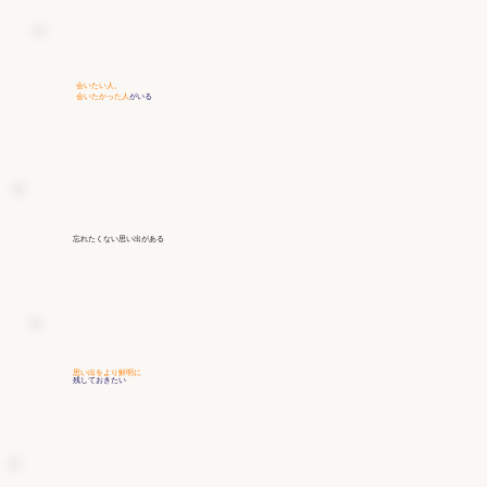
会いたい人、
会いたかった人
がいる
忘れたくない思い出
がある
思い出をより鮮明に
残しておきたい