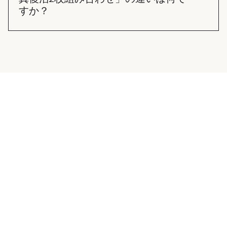
すか？
「写真復活✕2」は、それぞれの写真を独立した2本
の動画として制作することです。 「写真復活2枚組
み合わせ」は、2枚の写真の中の人物を組み合わせ
て1本の動画として制作することです。