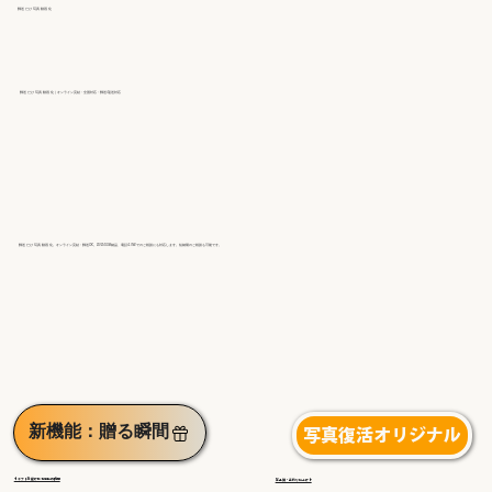
郵送 だけ 写真 動画 化
郵送 だけ 写真 動画 化｜オンライン完結・全国対応・郵送/返送対応
郵送 だけ 写真 動画 化。オンライン完結・郵送OK。DVD/USB納品、電話/LINEでのご相談にも対応します。短納期のご相談も可能です。
新機能：贈る瞬間
写真復活オリジナル
◀︎ギフトを受け取る感動の瞬間
高品質・手作り仕上げ▶︎