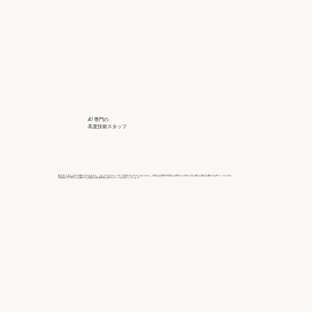
AI 専門の
高度技術スタッフ
実は AI と言えど全て自動ではできません。 またプログラムしてすぐ完成するものでも ありません。何度もお客様の写真とお気持 ちに向かい合い修正に修正を重ねてお作り しています。
写真復活 STUDIO には海外でも活躍する経 験豊富な専門スタッフがお作りしていま す。