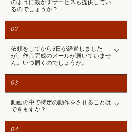
のように動かすサービスも提供してい
るのでしょうか？
「写真復活」サービスは、写真を動画のように動か
02
すサービスです。
依頼をしてから3日が経過しました
が、作品完成のメールが届いていませ
ん。いつ届くのでしょうか。
3日経過しても作品完成のメールが届いていないの
03
であれば、以下の手順をお試しください： 迷惑メー
ルフォルダの確認 作品完成の通知メールが、迷惑メ
ールフォルダに振り分けられている可能性がありま
動画の中で特定の動作をさせることは
すので、一度ご確認ください。 注文番号でステータ
できますか？
スを確認 ホームページの「注文確認」ページで注文
番号とメールアドレスを入力し、進捗状況を確認す
AIで作成しているため現時点の技術では、ご希望の
04
ることができます。完成した動画を直接ダウンロー