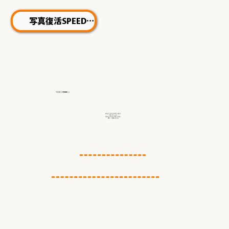
写真復活SPEED
写真復活 STUDIO
は
あなたの心の中にある
会いたい人
忘れられない思い出を
新しく蘇らせる