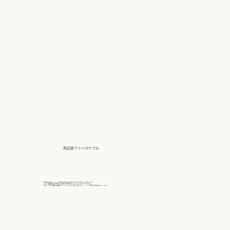
高品質でリーズナブル
「最新の技術」というと値段の高さを危惧 される方も多いかと思います。
しかし写真復活STUDIO では1枚 990円 からととってもリーズナブル。
これは「AI の素敵な機能をたくさんの方と 分かち合いたい」という理念が反映されて います。