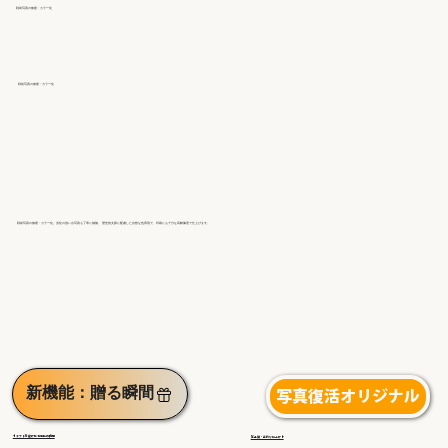
戦前写真の修復・カラー化
戦前写真の修復・カラー化
戦前写真の修復・カラー化。劣化の強い古写真も丁寧に補修。 歴史的文脈に配慮した自然な色再現で、印刷にも十分な高解像度で仕上げます。
新機能：贈る瞬間
写真復活オリジナル
◀︎ギフトを受け取る感動の瞬間
高品質・手作り仕上げ▶︎