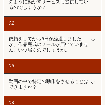
のように動かすサービスも提供してい
るのでしょうか？
「写真復活」サービスは、写真を動画のように動か
02
すサービスです。
依頼をしてから3日が経過しました
が、作品完成のメールが届いていませ
ん。いつ届くのでしょうか。
3日経過しても作品完成のメールが届いていないの
03
であれば、以下の手順をお試しください： 迷惑メー
ルフォルダの確認 作品完成の通知メールが、迷惑メ
ールフォルダに振り分けられている可能性がありま
動画の中で特定の動作をさせることは
すので、一度ご確認ください。 注文番号でステータ
できますか？
スを確認 ホームページの「注文確認」ページで注文
番号とメールアドレスを入力し、進捗状況を確認す
AIで作成しているため現時点の技術では、ご希望の
04
ることができます。完成した動画を直接ダウンロー