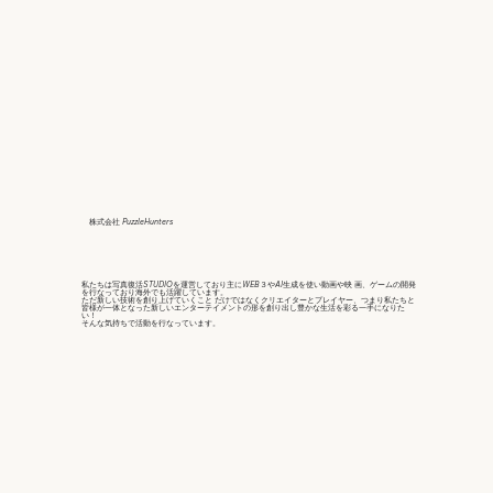
株式会社 PuzzleHunters
私たちは写真復活STUDIOを運営しており主にWEB３やAI生成を使い動画や映 画、ゲームの開発
を行なっており海外でも活躍しています。
ただ新しい技術を創り上げていくこと だけではなくクリエイターとプレイヤー、つまり私たちと
皆様が一体となった新しいエンターテイメントの形を創り出し豊かな生活を彩る一手になりた
い！
そんな気持ちで活動を行なっています。