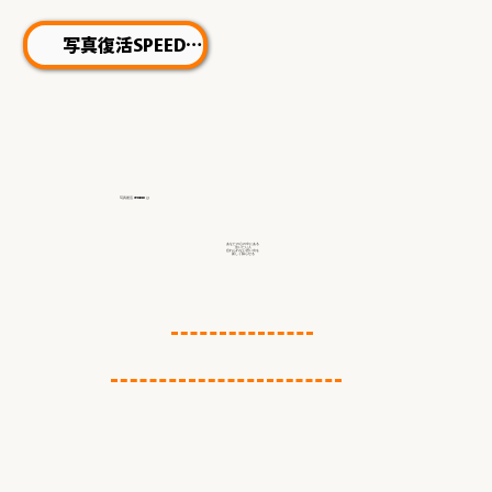
写真復活SPEED
写真復活 STUDIO
は
あなたの心の中にある
会いたい人
忘れられない思い出を
新しく蘇らせる