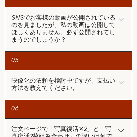
動作や画面を100％確実に生成することは難しい場
ドすることもできます。 サポートセンターへの問い
合があります。 しかし、できる限りお客様のご要望
合わせ 上記で解決しない場合は、サポートセンター
に近い動画を制作できるよう、全力で対応させてい
SNSでお客様の動画が公開されている
（angelsphoto99@gmail.com）にお問い合わせく
ただきます。
のを見ましたが、私の動画は公開して
ださい。注文番号をお知らせいただければ、早急に
ほしくありません。必ず公開されてし
対応させていただきます。
まうのでしょうか？
ご安心ください。お客様の許可なく動画を公開する
05
ことはありません。 ご注文ページには【SNS投稿許
可】の選択項目があります。 この項目にチェックを
入れない限り、お客様の動画が当社のSNSで使用さ
映像化の依頼を検討中ですが、支払い
れることは一切ありません。
方法を教えてください。
お支払い方法についてですが、クレジットカードの
06
み対応しております。 コンビニ払いとPayPayは準
備中です。
注文ページで「写真復活✕2」と「写
真復活2枚組み合わせ」の違いは何で