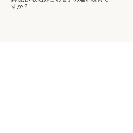
すか？
「写真復活✕2」は、それぞれの写真を独立した2本
の動画として制作することです。 「写真復活2枚組
み合わせ」は、2枚の写真の中の人物を組み合わせ
て1本の動画として制作することです。