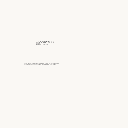
どんな写真や絵でも
動画にできる
モノクロ、カラー、イラスト等問わずどん な仕様でも動きや音、色をつけることが可 能です。
※読み込み可能なデータには条件がありま す。注文時に確認の上、お送りください。