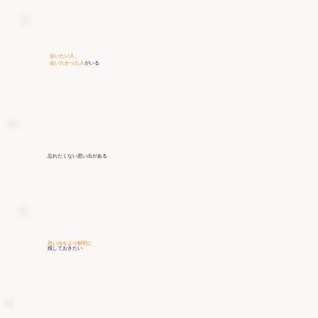
会いたい人、
会いたかった人
がいる
忘れたくない思い出
がある
思い出をより鮮明に
残しておきたい