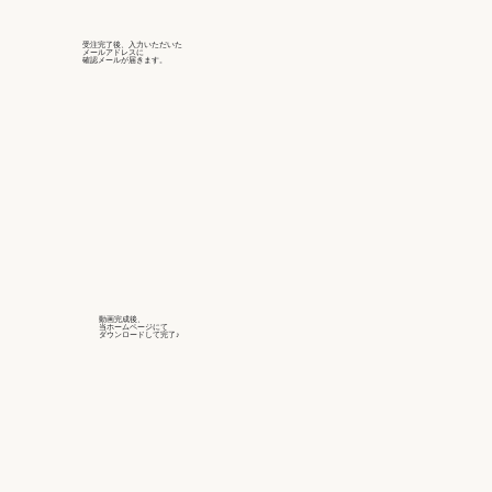
受注完了後、入力いただいた
メールアドレスに
確認メールが届きます。
動画完成後、
当ホームページにて
ダウンロードして完了♪