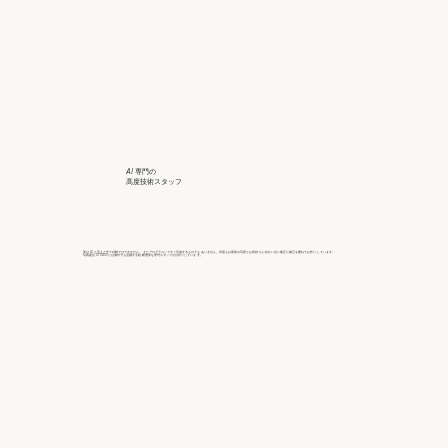
AI 専門の
高度技術スタッフ
実は AI と言えど全て自動ではできません。 またプログラムしてすぐ完成するものでも ありません。何度もお客様の写真とお気持 ちに向かい合い修正に修正を重ねてお作り しています。
写真復活 STUDIO には海外でも活躍する経 験豊富な専門スタッフがお作りしていま す。